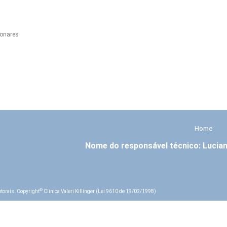
onares
Home
©
autorais. Copyright
Clinica Valeri Killinger (Lei 9610 de 19/02/1998)