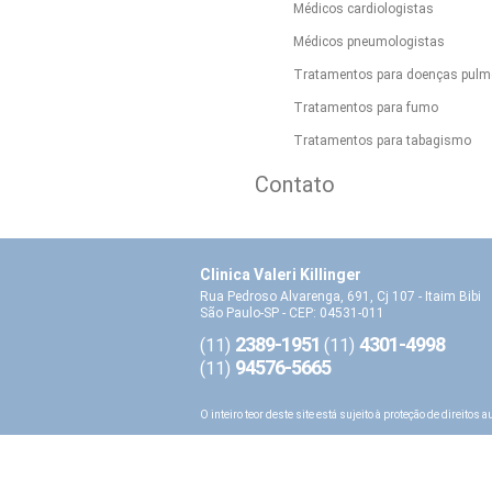
Médicos cardiologistas
Médicos pneumologistas
Tratamentos para doenças pulm
Tratamentos para fumo
Tratamentos para tabagismo
Contato
Clinica Valeri Killinger
Rua Pedroso Alvarenga, 691, Cj 107 - Itaim Bibi
São Paulo-SP - CEP: 04531-011
2389-1951
4301-4998
(11)
(11)
94576-5665
(11)
O inteiro teor deste site está sujeito à proteção de direitos 