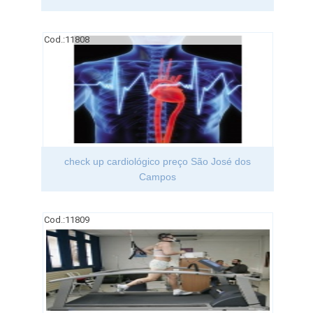
Cod.:
11808
check up cardiológico preço São José dos
Campos
Cod.:
11809