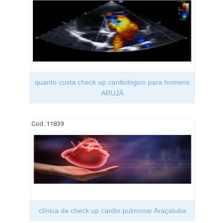
quanto custa check up cardiológico para homens
ARUJÁ
Cod.:
11839
clínica de check up cardio pulmonar Araçatuba