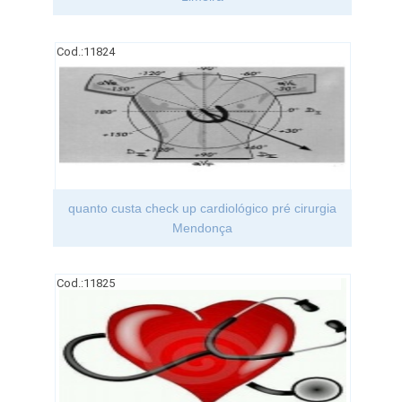
Cod.:
11824
quanto custa check up cardiológico pré cirurgia
Mendonça
Cod.:
11825