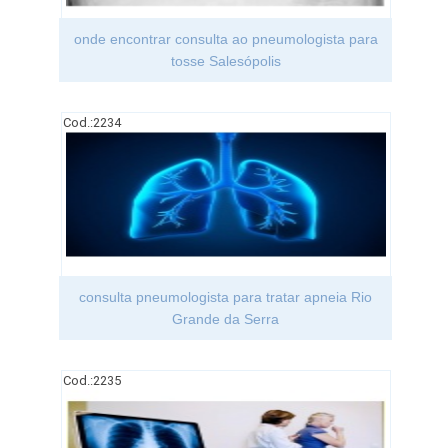
onde encontrar consulta ao pneumologista para
tosse Salesópolis
Cod.:
2234
consulta pneumologista para tratar apneia Rio
Grande da Serra
Cod.:
2235