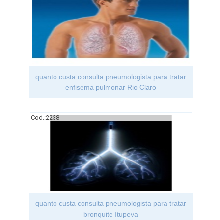
quanto custa consulta pneumologista para tratar
enfisema pulmonar Rio Claro
Cod.:
2238
quanto custa consulta pneumologista para tratar
bronquite Itupeva