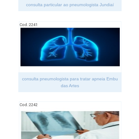
consulta particular ao pneumologista Jundiaí
Cod.:
2241
consulta pneumologista para tratar apneia Embu
das Artes
Cod.:
2242