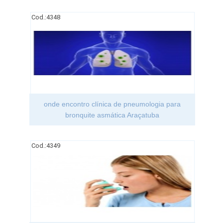
Cod.:
4348
onde encontro clínica de pneumologia para
bronquite asmática Araçatuba
Cod.:
4349