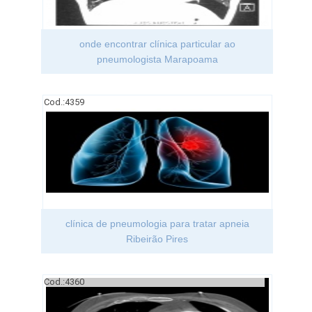
onde encontrar clínica particular ao
pneumologista Marapoama
Cod.:
4359
clínica de pneumologia para tratar apneia
Ribeirão Pires
Cod.:
4360