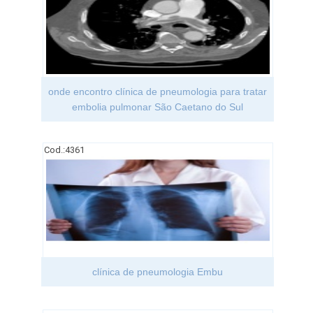
onde encontro clínica de pneumologia para tratar
embolia pulmonar São Caetano do Sul
Cod.:
4361
clínica de pneumologia Embu