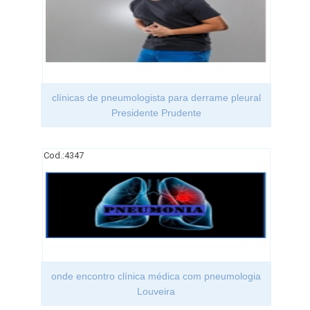
clínicas de pneumologista para derrame pleural
Presidente Prudente
Cod.:
4347
onde encontro clínica médica com pneumologia
Louveira