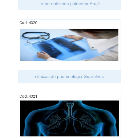
tratar enfisema pulmonar Arujá
Cod.:
4320
clínicas de pneumologia Guarulhos
Cod.:
4321