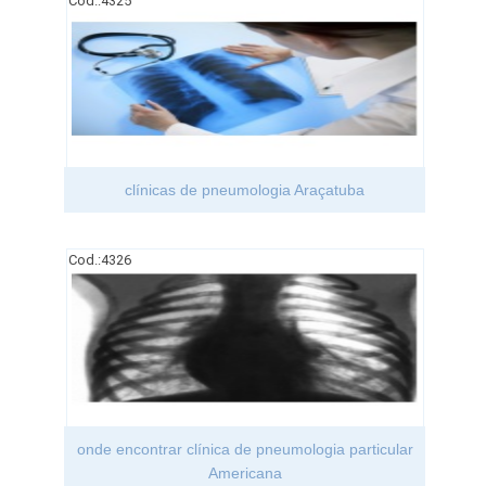
Cod.:
4325
clínicas de pneumologia Araçatuba
Cod.:
4326
onde encontrar clínica de pneumologia particular
Americana