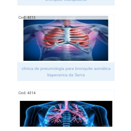
Cod.:
4313
clínica de pneumologia para bronquite asmática
Itapecerica da Serra
Cod.:
4314