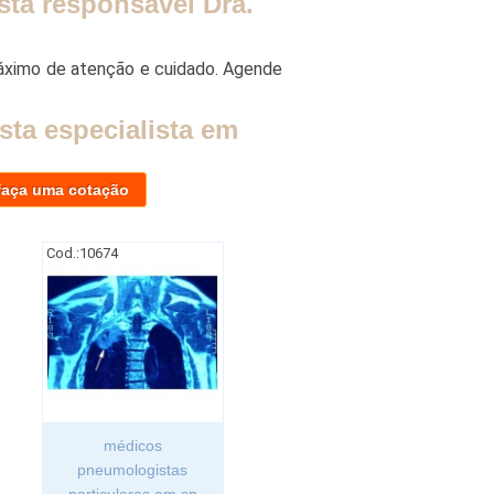
sta responsável Dra.
áximo de atenção e cuidado. Agende
ta especialista em
faça uma cotação
Cod.:
10674
médicos
pneumologistas