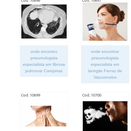
Cod.:
10696
Cod.:
10697
onde encontro
onde encontrar
pneumologista
pneumologista
especialista em fibrose
especialista em
pulmonar Campinas
laringite Ferraz de
Vasconcelos
Cod.:
10699
Cod.:
10700