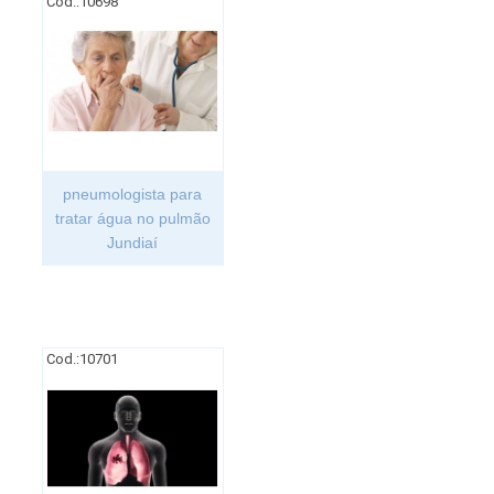
Cod.:
10698
pneumologista para
tratar água no pulmão
Jundiaí
Cod.:
10701