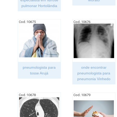
especialista em fibrose
Morato
pulmonar Hortolândia
Cod.:
10675
Cod.:
10676
pneumologista para
onde encontrar
tosse Arujá
pneumologista para
pneumonia Vinhedo
Cod.:
10678
Cod.:
10679