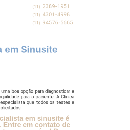
2389-1951
(11)
4301-4998
(11)
94576-5665
(11)
a em Sinusite
é uma boa opção para diagnosticar e
uilidade para o paciente. A Clínica
 especialista que todos os testes e
olicitados.
ialista em sinusite é
r. Entre em contato de