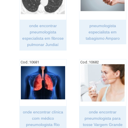
onde encontrar
pneumologista
pneumologista
especialista em
especialista em fibrose
tabagismo Amparo
pulmonar Jundiaí
Cod.:
10681
Cod.:
10682
onde encontrar clínica
onde encontrar
com médico
pneumologista para
pneumologista Rio
tosse Vargem Grande