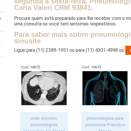
segunda a sexta-feira. Pneumologi
Carla Valeri CRM 93841.
Procure quem está preparado para lhe receber com o m
s
uma consulta se você tem sintomas respiratórios.
Para saber mais sobre pneumologis
sinusite
Ligue para
(11) 2389-1951
ou para
(11) 4301-4998
ou
Cod.:
10672
Cod.:
10673
onde encontro
pneumologista para
pneumologista
pneumonia Francisco